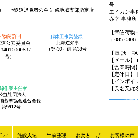
号
店 ◉鉄道退職者の会 釧路地域支部指定店
エイガン
泰幸 事務所
【武佐荷物
古物商許可
解体工事業登録
〒085-08
北海道知事
道公安委員会
（登-30）釧 第38号
34010000897
【電 話・F
号）
【メール】 eig
【営業時間
【定休日】 
【インボイス登
綿作業主任者
【氏名又は
公益社団法人
メー
労働基準協会連合会長
第9912号
ﾟﾗﾝ
施設入退
生前整理
お焚き上げ
お客様の声