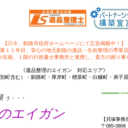
【只今、釧路市役所ホームページにて広告掲載中！】
業１１年目、安心の地元釧路の遺品・生前整理の専業
士が在籍。１階の行政書士事務所と連携し、貴方の困り事
《遺品整理のエイガン 対応エリア》
別町含む）・釧路町・厚岸町・標茶町・白糠町・弟子
電話
願
う・・・
のエイガン
【貝塚事務
〒085-08