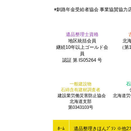
◉釧路年金受給者協会 事業協賛協力
遺品整理士資格
地区統括会員
北海
​継続10年以上ゴールド会
（第1
員
認証 第 IS05264 号
一般建設物
石
石綿含有建材調査者
建設業労働災害防止協会
​北海道
北海道支部
第0343103号
ﾎｰﾑ
遺品整理きほんﾌﾟﾗﾝ ※他2ﾌ