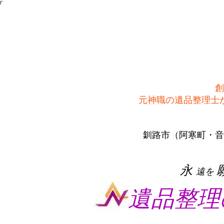
Γ
創
​元神職の遺品整理
釧路市（阿寒町・音
​永
遠を
遺品整理