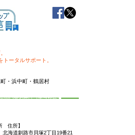
店。
をトータルサポート。
屈町・浜中町・鶴居村
お問い合わせはコチラから☚
所 住
所】
06 北海道釧路市貝塚2丁目19番21