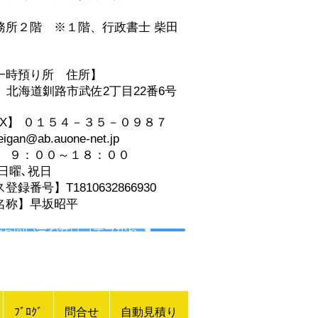
事務所２階
※１階、
行政書士 柴田
一時預り所 住所】
06 北海道釧路市武佐2丁目22番6号
AX】 ０１５４－３５－０９８７
an@ab.auone-net.jp
】 ９：００～１８：００
日曜､祝日
録番号】T1810632866930
名称】早坂昭平
ルお問い合わせはコチラから ☚
ﾌﾞﾛｸﾞ
問合せ
自動見積り