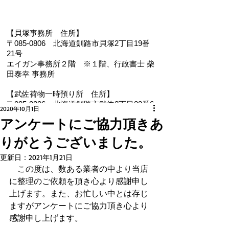
【貝塚事務所 住
所】
〒085-0806 北海道釧路市貝塚2丁目19番
21号
エイガン事務所２階
※１階、
行政書士 柴
田泰幸 事務所
【武佐荷物一時預り所 住所】
〒085-0806 北海道釧路市武佐2丁目22番6
2020年10月1日
号
アンケートにご協力頂きあ
【電 話・FAX】 ０１５４－３５－０９８７
りがとうございました。
【メール】 eigan@ab.auone-net.jp
【営業時間】 ９：００～１８：００
更新日：
2021年1月21日
【定休日】 日曜､祝日
　この度は、数ある業者の中より当店
【インボイス登録番号】T1810632866930
に整理のご依頼を頂き心より感謝申し
【氏名又は名称】早坂昭平
上げます。
また、お忙しい中とは存じ
ますがアンケートにご協力頂き心より
メールお問い合わせはコチラから ☚
感謝申し上げます。