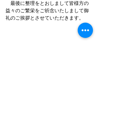
　最後に整理をとおしまして皆様方の
益々のご繁栄をご祈念いたしまして御
礼のご挨拶とさせていただきます。
【地元釧路の遺品整理、生前整理専業
店】今、あなたが家の整理でお困りな
ら、まずは「遺品整理のエイガン」ま
でご連絡下さい。 整理にともなう困り