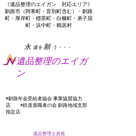
《遺品整理のエイガン 対応エリア》
釧路市（阿寒町・音別町含む）・釧路
町・厚岸町・標茶町・白糠町・弟子屈
町・浜中町・鶴居村
​永
願
遠を
う・・・
遺品整理のエイガ
ン
◉釧路年金受給者協会 事業協賛協力
店 ◉鉄道退職者の会 釧路地域支部
指定店
遺品整理士資格