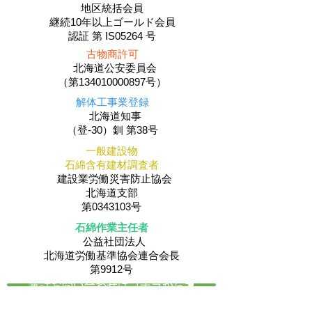
地区統括会員
​継続10年以上ゴールド会員
認証 第 IS05264 号
古物商許可
北海道公安委員会
（第134010000897号）
解体工事業登録
北海道知事
（登-30）釧 第38号
一般建設物
石綿含有建材調査者
建設業労働災害防止協会
北海道支部
第0343103号
石綿作業主任者
公益社団法人
​北海道労働基準協会連合会長
第9912号
電話お問い合わせはコチラから☚