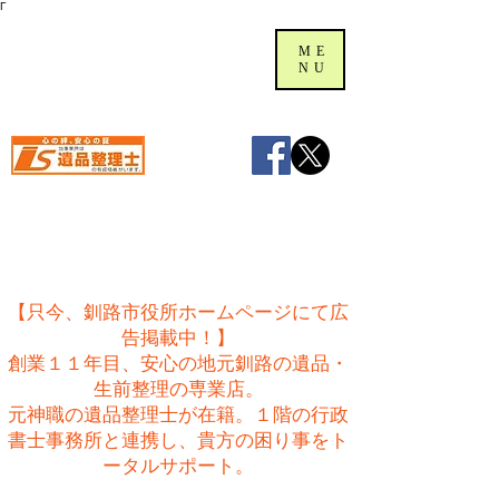
Γ
ME
NU
【只今、釧路市役所ホームページにて広
告掲載中！】
創業１１年目、安心の地元釧路の遺品・
生前整理の専業店。
​元神職の遺品整理士が在籍。１階の行政
書士事務所と連携し、貴方の困り事をト
ータルサポート。