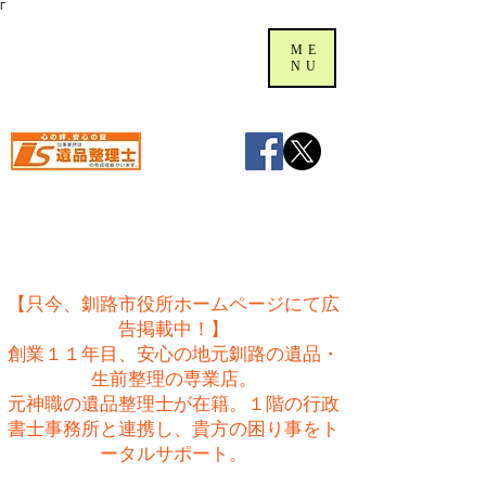
Γ
ME
NU
【只今、釧路市役所ホームページにて広
告掲載中！】
創業１１年目、安心の地元釧路の遺品・
生前整理の専業店。
​元神職の遺品整理士が在籍。１階の行政
書士事務所と連携し、貴方の困り事をト
ータルサポート。