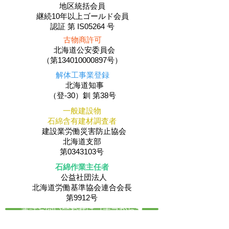
地区統括会員
​継続10年以上ゴールド会員
認証 第 IS05264 号
古物商許可
北海道公安委員会
（第134010000897号）
解体工事業登録
北海道知事
（登-30）釧 第38号
一般建設物
石綿含有建材調査者
建設業労働災害防止協会
北海道支部
第0343103号
石綿作業主任者
公益社団法人
​北海道労働基準協会連合会長
第9912号
電話お問い合わせはコチラから☚