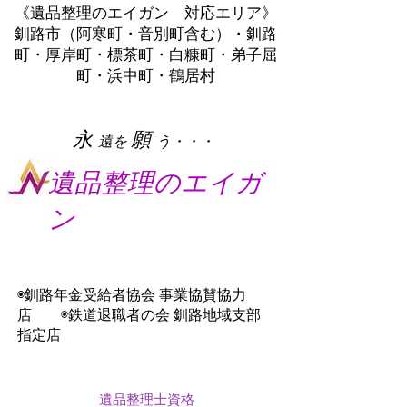
《遺品整理のエイガン 対応エリア》
釧路市（阿寒町・音別町含む）・釧路
町・厚岸町・標茶町・白糠町・弟子屈
町・浜中町・鶴居村
​永
願
遠を
う・・・
遺品整理のエイガ
ン
◉釧路年金受給者協会 事業協賛協力
店 ◉鉄道退職者の会 釧路地域支部
指定店
遺品整理士資格