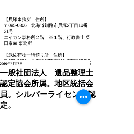
【貝塚事務所 住
所】
〒085-0806 北海道釧路市貝塚2丁目19番
21号
エイガン事務所２階
※１階、
行政書士 柴
田泰幸 事務所
【武佐荷物一時預り所 住所】
〒085-0806 北海道釧路市武佐2丁目22番6
2019年4月17日
号
一般社団法人 遺品整理士
【電 話・FAX】 ０１５４－３５－０９８７
認定協会所属。地区統括会
【メール】 eigan@ab.auone-net.jp
【営業時間】 ９：００～１８：００
員。シルバーライセンス認
【定休日】 日曜､祝日
【インボイス登録番号】T1810632866930
定。
【氏名又は名称】早坂昭平
更新日：
2021年1月21日
 地元釧路の専業店《遺品整理のエイガ
メールお問い合わせはコチラから ☚
ン》一般社団法人　遺品整理士認定協