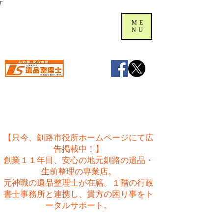
Γ
ME
NU
【只今、釧路市役所ホームページにて広
告掲載中！】
創業１１年目、安心の地元釧路の遺品・
生前整理の専業店。
​元神職の遺品整理士が在籍。１階の行政
書士事務所と連携し、貴方の困り事をト
ータルサポート。