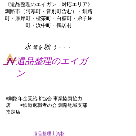
《遺品整理のエイガン 対応エリア》
釧路市（阿寒町・音別町含む）・釧路
町・厚岸町・標茶町・白糠町・弟子屈
町・浜中町・鶴居村
​永
願
遠を
う・・・
遺品整理のエイガ
ン
◉釧路年金受給者協会 事業協賛協力
店 ◉鉄道退職者の会 釧路地域支部
指定店
遺品整理士資格