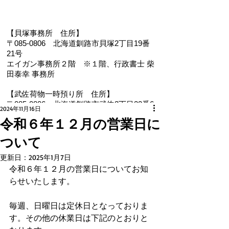
【貝塚事務所 住
所】
〒085-0806 北海道釧路市貝塚2丁目19番
21号
エイガン事務所２階
※１階、
行政書士 柴
田泰幸 事務所
【武佐荷物一時預り所 住所】
〒085-0806 北海道釧路市武佐2丁目22番6
2024年11月16日
号
令和６年１２月の営業日に
【電 話・FAX】 ０１５４－３５－０９８７
ついて
【メール】 eigan@ab.auone-net.jp
【営業時間】 ９：００～１８：００
更新日：
2025年1月7日
【定休日】 日曜､祝日
令和６年１２月の営業日についてお知
【インボイス登録番号】T1810632866930
らせいたします。
【氏名又は名称】早坂昭平
毎週、日曜日は定休日となっておりま
メールお問い合わせはコチラから ☚
す。その他の休業日は下記のとおりと