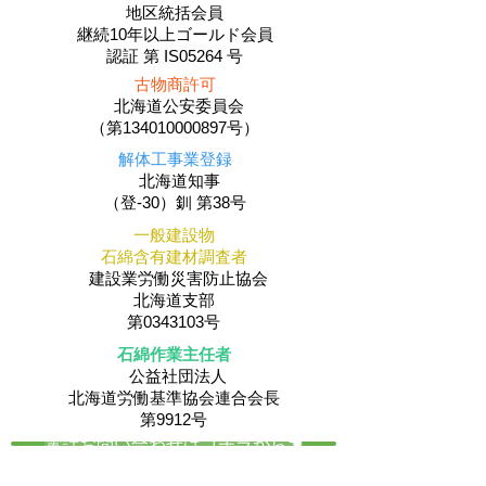
地区統括会員
​継続10年以上ゴールド会員
認証 第 IS05264 号
古物商許可
北海道公安委員会
（第134010000897号）
解体工事業登録
北海道知事
（登-30）釧 第38号
一般建設物
石綿含有建材調査者
建設業労働災害防止協会
北海道支部
第0343103号
石綿作業主任者
公益社団法人
​北海道労働基準協会連合会長
第9912号
電話お問い合わせはコチラから☚