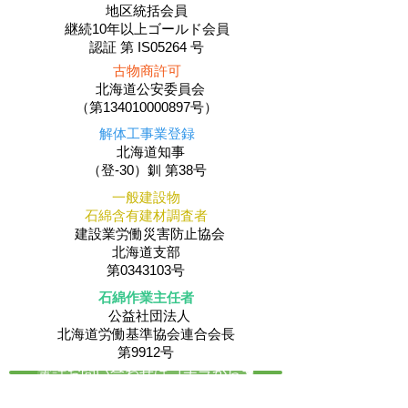
地区統括会員
​継続10年以上ゴールド会員
認証 第 IS05264 号
古物商許可
北海道公安委員会
（第134010000897号）
解体工事業登録
北海道知事
（登-30）釧 第38号
一般建設物
石綿含有建材調査者
建設業労働災害防止協会
北海道支部
第0343103号
石綿作業主任者
公益社団法人
​北海道労働基準協会連合会長
第9912号
電話お問い合わせはコチラから☚