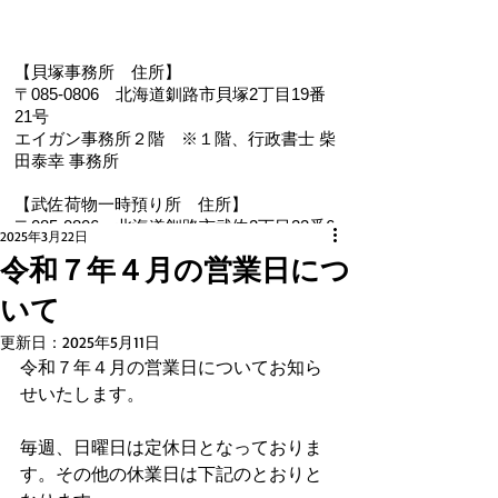
【貝塚事務所 住
所】
〒085-0806 北海道釧路市貝塚2丁目19番
21号
エイガン事務所２階
※１階、
行政書士 柴
田泰幸 事務所
【武佐荷物一時預り所 住所】
〒085-0806 北海道釧路市武佐2丁目22番6
2025年3月22日
号
令和７年４月の営業日につ
【電 話・FAX】 ０１５４－３５－０９８７
いて
【メール】 eigan@ab.auone-net.jp
【営業時間】 ９：００～１８：００
更新日：
2025年5月11日
【定休日】 日曜､祝日
令和７年４月の営業日についてお知ら
【インボイス登録番号】T1810632866930
せいたします。
【氏名又は名称】早坂昭平
毎週、日曜日は定休日となっておりま
メールお問い合わせはコチラから ☚
す。その他の休業日は下記のとおりと