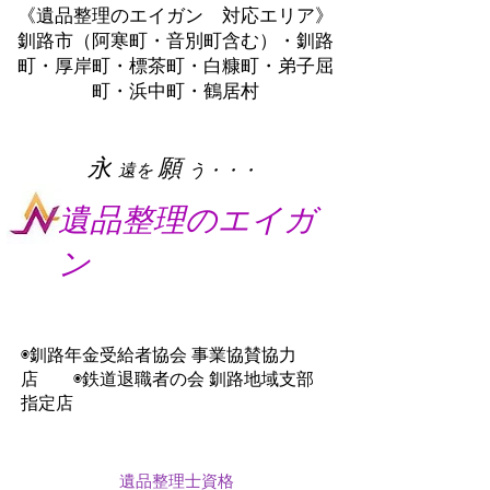
《遺品整理のエイガン 対応エリア》
釧路市（阿寒町・音別町含む）・釧路
町・厚岸町・標茶町・白糠町・弟子屈
町・浜中町・鶴居村
​永
願
遠を
う・・・
遺品整理のエイガ
ン
◉釧路年金受給者協会 事業協賛協力
店 ◉鉄道退職者の会 釧路地域支部
指定店
遺品整理士資格