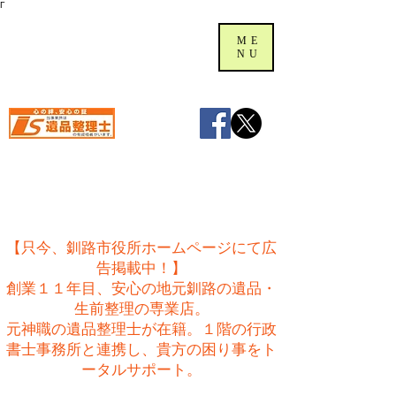
Γ
ME
NU
【只今、釧路市役所ホームページにて広
告掲載中！】
創業１１年目、安心の地元釧路の遺品・
生前整理の専業店。
​元神職の遺品整理士が在籍。１階の行政
書士事務所と連携し、貴方の困り事をト
ータルサポート。