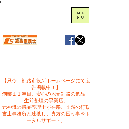
Γ
ME
NU
【只今、釧路市役所ホームページにて広
告掲載中！】
創業１１年目、安心の地元釧路の遺品・
生前整理の専業店。
​元神職の遺品整理士が在籍。１階の行政
書士事務所と連携し、貴方の困り事をト
ータルサポート。