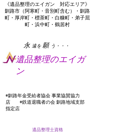
《遺品整理のエイガン 対応エリア》
釧路市（阿寒町・音別町含む）・釧路
町・厚岸町・標茶町・白糠町・弟子屈
町・浜中町・鶴居村
​永
願
遠を
う・・・
遺品整理のエイガ
ン
◉釧路年金受給者協会 事業協賛協力
店 ◉鉄道退職者の会 釧路地域支部
指定店
遺品整理士資格