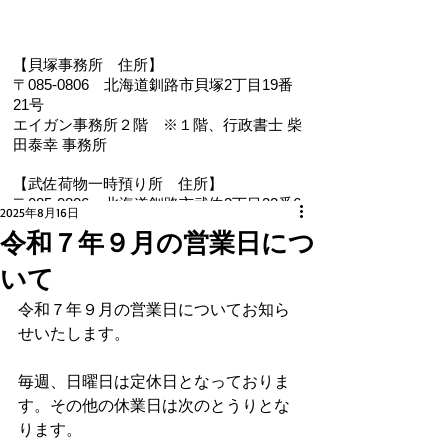
【貝塚事務所 住
所】
〒085-0806 北海道釧路市貝塚2丁目19番
21号
エイガン事務所２階
※１階、
行政書士 柴
田泰幸 事務所
【武佐荷物一時預り所 住所】
〒085-0806 北海道釧路市武佐2丁目22番6
2025年8月16日
号
令和７年９月の営業日につ
【電 話・FAX】 ０１５４－３５－０９８７
いて
【メール】 eigan@ab.auone-net.jp
【営業時間】 ９：００～１８：００
令和７年９月の営業日についてお知ら
【定休日】 日曜､祝日
せいたします。
【インボイス登録番号】T1810632866930
【氏名又は名称】早坂昭平
毎週、日曜日は定休日となっておりま
す。その他の休業日は次のとうりとな
メールお問い合わせはコチラから ☚
ります。