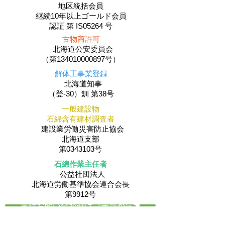
地区統括会員
​継続10年以上ゴールド会員
認証 第 IS05264 号
古物商許可
北海道公安委員会
（第134010000897号）
解体工事業登録
北海道知事
（登-30）釧 第38号
一般建設物
石綿含有建材調査者
建設業労働災害防止協会
北海道支部
第0343103号
石綿作業主任者
公益社団法人
​北海道労働基準協会連合会長
第9912号
電話お問い合わせはコチラから☚