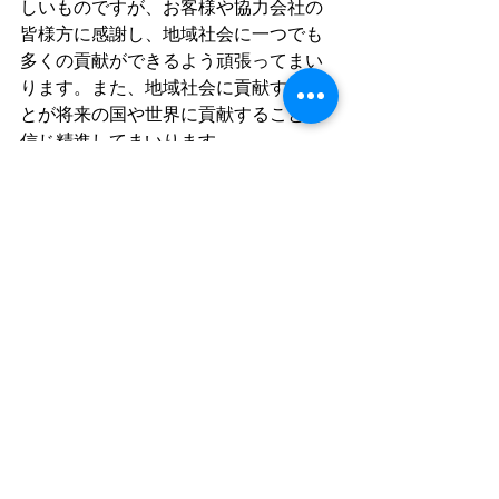
しいものですが、お客様や協力会社の
皆様方に感謝し、地域社会に一つでも
多くの貢献ができるよう頑張ってまい
ります。また、地域社会に貢献するこ
とが将来の国や世界に貢献することと
信じ精進してまいります。　
　最後に、関わりある皆様方の永久な
る
ご繁栄を願いまして、創業７周年の
ご挨拶とさせていただきます。
　　　　　　　　　　　　　　　遺品
整理のエイガン
代表　早坂昭平