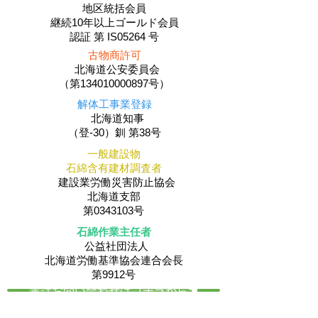
地区統括会員
​継続10年以上ゴールド会員
認証 第 IS05264 号
古物商許可
北海道公安委員会
（第134010000897号）
解体工事業登録
北海道知事
（登-30）釧 第38号
一般建設物
石綿含有建材調査者
建設業労働災害防止協会
北海道支部
第0343103号
石綿作業主任者
公益社団法人
​北海道労働基準協会連合会長
第9912号
電話お問い合わせはコチラから☚