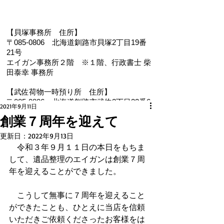
【貝塚事務所 住
所】
〒085-0806 北海道釧路市貝塚2丁目19番
21号
エイガン事務所２階
※１階、
行政書士 柴
田泰幸 事務所
【武佐荷物一時預り所 住所】
〒085-0806 北海道釧路市武佐2丁目22番6
2021年9月11日
号
創業７周年を迎えて
【電 話・FAX】 ０１５４－３５－０９８７
更新日：
2022年9月13日
【メール】 eigan@ab.auone-net.jp
　令和３年９月１１日の本日をもちま
【営業時間】 ９：００～１８：００
して、遺品整理のエイガンは創業７周
【定休日】 日曜､祝日
年を迎えることができました。
【インボイス登録番号】T1810632866930
【氏名又は名称】早坂昭平
　こうして無事に７周年を迎えること
ができたことも、ひとえに当店を信頼
メールお問い合わせはコチラから ☚
いただきご依頼くださったお客様をは