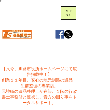
Γ
ME
NU
【只今、釧路市役所ホームページにて広
告掲載中！】
創業１１年目、安心の地元釧路の遺品・
生前整理の専業店。
​元神職の遺品整理士が在籍。１階の行政
書士事務所と連携し、貴方の困り事をト
ータルサポート。