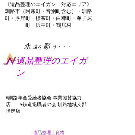
《遺品整理のエイガン 対応エリア》
釧路市（阿寒町・音別町含む）・釧路
町・厚岸町・標茶町・白糠町・弟子屈
町・浜中町・鶴居村
​永
願
遠を
う・・・
遺品整理のエイガ
ン
◉釧路年金受給者協会 事業協賛協力
店 ◉鉄道退職者の会 釧路地域支部
指定店
遺品整理士資格