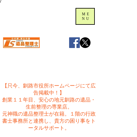
Γ
ME
NU
【只今、釧路市役所ホームページにて広
告掲載中！】
創業１１年目、安心の地元釧路の遺品・
生前整理の専業店。
​元神職の遺品整理士が在籍。１階の行政
書士事務所と連携し、貴方の困り事をト
ータルサポート。