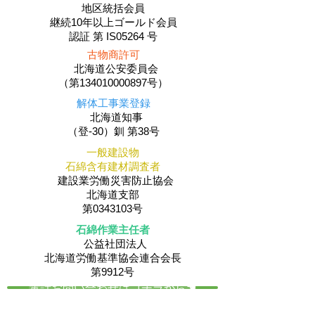
地区統括会員
​継続10年以上ゴールド会員
認証 第 IS05264 号
古物商許可
北海道公安委員会
（第134010000897号）
解体工事業登録
北海道知事
（登-30）釧 第38号
一般建設物
石綿含有建材調査者
建設業労働災害防止協会
北海道支部
第0343103号
石綿作業主任者
公益社団法人
​北海道労働基準協会連合会長
第9912号
電話お問い合わせはコチラから☚