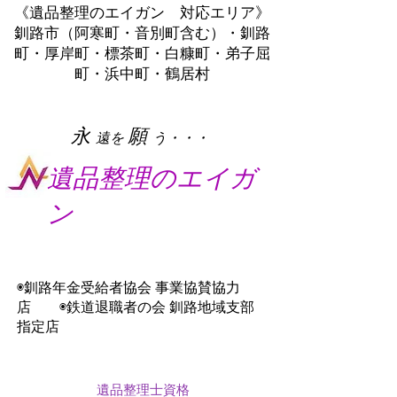
《遺品整理のエイガン 対応エリア》
釧路市（阿寒町・音別町含む）・釧路
町・厚岸町・標茶町・白糠町・弟子屈
町・浜中町・鶴居村
​永
願
遠を
う・・・
遺品整理のエイガ
ン
◉釧路年金受給者協会 事業協賛協力
店 ◉鉄道退職者の会 釧路地域支部
指定店
遺品整理士資格