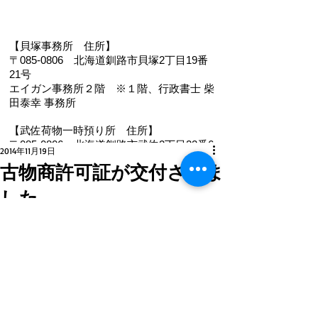
【貝塚事務所 住
所】
〒085-0806 北海道釧路市貝塚2丁目19番
21号
エイガン事務所２階
※１階、
行政書士 柴
田泰幸 事務所
【武佐荷物一時預り所 住所】
〒085-0806 北海道釧路市武佐2丁目22番6
2014年11月19日
号
古物商許可証が交付されま
【電 話・FAX】 ０１５４－３５－０９８７
した。
【メール】 eigan@ab.auone-net.jp
【営業時間】 ９：００～１８：００
更新日：
2021年1月21日
【定休日】 日曜､祝日
​北海道公安委員会　古物商許可証（第 
【インボイス登録番号】T1810632866930
134010000897 号）交付。
【氏名又は名称】早坂昭平
メールお問い合わせはコチラから ☚
＃古物商　＃釧路　＃遺品