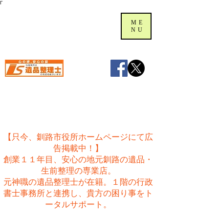
Γ
ME
NU
【只今、釧路市役所ホームページにて広
告掲載中！】
創業１１年目、安心の地元釧路の遺品・
生前整理の専業店。
​元神職の遺品整理士が在籍。１階の行政
書士事務所と連携し、貴方の困り事をト
ータルサポート。