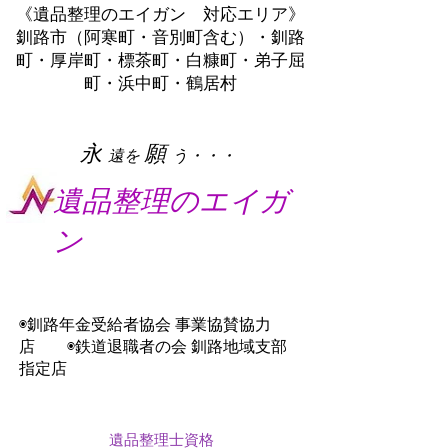
《遺品整理のエイガン 対応エリア》
釧路市（阿寒町・音別町含む）・釧路
町・厚岸町・標茶町・白糠町・弟子屈
町・浜中町・鶴居村
​永
願
遠を
う・・・
遺品整理のエイガ
ン
◉釧路年金受給者協会 事業協賛協力
店 ◉鉄道退職者の会 釧路地域支部
指定店
遺品整理士資格