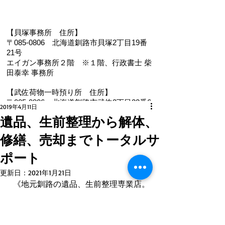
【貝塚事務所 住
所】
〒085-0806 北海道釧路市貝塚2丁目19番
21号
エイガン事務所２階
※１階、
行政書士 柴
田泰幸 事務所
【武佐荷物一時預り所 住所】
〒085-0806 北海道釧路市武佐2丁目22番6
2019年4月11日
号
遺品、生前整理から解体、
【電 話・FAX】 ０１５４－３５－０９８７
修繕、売却までトータルサ
【メール】 eigan@ab.auone-net.jp
【営業時間】 ９：００～１８：００
ポート
【定休日】 日曜､祝日
【インボイス登録番号】T1810632866930
更新日：
2021年1月21日
【氏名又は名称】早坂昭平
  《地元釧路の遺品、生前整理専業店。
遺品整理のエイガン》遺品整理や生前
整理をはじめ解体、修繕、不動産売却
メールお問い合わせはコチラから ☚
など査定、お見積もりもお気軽にお問