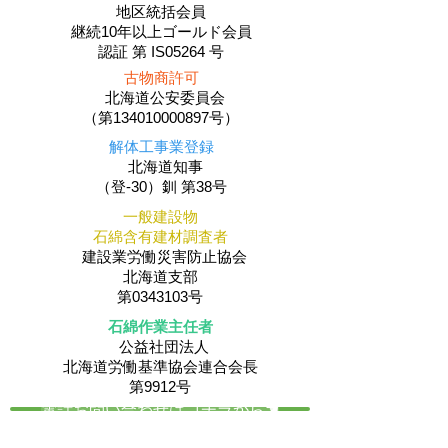
地区統括会員
​継続10年以上ゴールド会員
認証 第 IS05264 号
古物商許可
北海道公安委員会
（第134010000897号）
解体工事業登録
北海道知事
（登-30）釧 第38号
一般建設物
石綿含有建材調査者
建設業労働災害防止協会
北海道支部
第0343103号
石綿作業主任者
公益社団法人
​北海道労働基準協会連合会長
第9912号
電話お問い合わせはコチラから☚