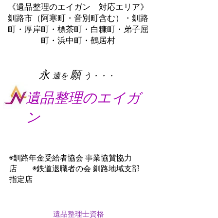
《遺品整理のエイガン 対応エリア》
釧路市（阿寒町・音別町含む）・釧路
町・厚岸町・標茶町・白糠町・弟子屈
町・浜中町・鶴居村
​永
願
遠を
う・・・
遺品整理のエイガ
ン
◉釧路年金受給者協会 事業協賛協力
店 ◉鉄道退職者の会 釧路地域支部
指定店
遺品整理士資格