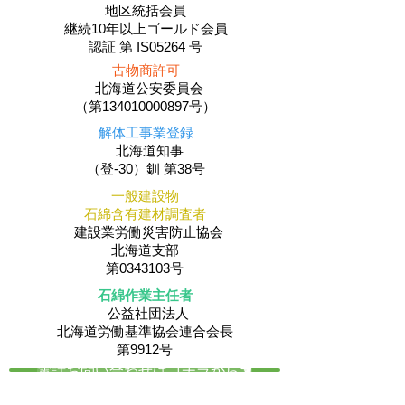
地区統括会員
​継続10年以上ゴールド会員
認証 第 IS05264 号
古物商許可
北海道公安委員会
（第134010000897号）
解体工事業登録
北海道知事
（登-30）釧 第38号
一般建設物
石綿含有建材調査者
建設業労働災害防止協会
北海道支部
第0343103号
石綿作業主任者
公益社団法人
​北海道労働基準協会連合会長
第9912号
電話お問い合わせはコチラから☚