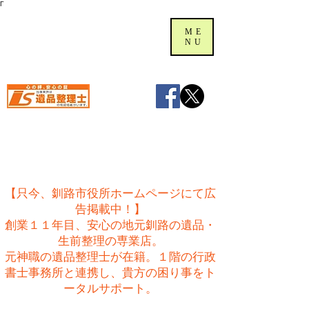
Γ
ME
NU
【只今、釧路市役所ホームページにて広
告掲載中！】
創業１１年目、安心の地元釧路の遺品・
生前整理の専業店。
​元神職の遺品整理士が在籍。１階の行政
書士事務所と連携し、貴方の困り事をト
ータルサポート。