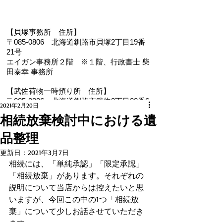
【貝塚事務所 住
所】
〒085-0806 北海道釧路市貝塚2丁目19番
21号
エイガン事務所２階
※１階、
行政書士 柴
田泰幸 事務所
【武佐荷物一時預り所 住所】
〒085-0806 北海道釧路市武佐2丁目22番6
2021年2月20日
号
相続放棄検討中における遺
【電 話・FAX】 ０１５４－３５－０９８７
品整理
【メール】 eigan@ab.auone-net.jp
【営業時間】 ９：００～１８：００
更新日：
2021年3月7日
【定休日】 日曜､祝日
相続には、「単純承認」「限定承認」
【インボイス登録番号】T1810632866930
「相続放棄」があります。それぞれの
【氏名又は名称】早坂昭平
説明について当店からは控えたいと思
いますが、今回この中の1つ「相続放
メールお問い合わせはコチラから ☚
棄」について少しお話させていただき