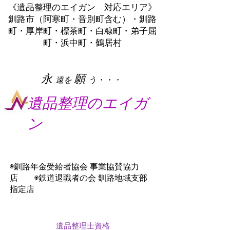
《遺品整理のエイガン 対応エリア》
釧路市（阿寒町・音別町含む）・釧路
町・厚岸町・標茶町・白糠町・弟子屈
町・浜中町・鶴居村
​永
願
遠を
う・・・
遺品整理のエイガ
ン
◉釧路年金受給者協会 事業協賛協力
店 ◉鉄道退職者の会 釧路地域支部
指定店
遺品整理士資格