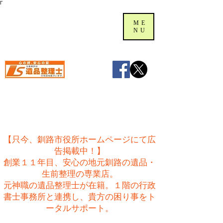
Γ
ME
NU
【只今、釧路市役所ホームページにて広
告掲載中！】
創業１１年目、安心の地元釧路の遺品・
生前整理の専業店。
​元神職の遺品整理士が在籍。１階の行政
書士事務所と連携し、貴方の困り事をト
ータルサポート。