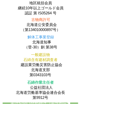
地区統括会員
​継続10年以上ゴールド会員
認証 第 IS05264 号
古物商許可
北海道公安委員会
（第134010000897号）
解体工事業登録
北海道知事
（登-30）釧 第38号
一般建設物
石綿含有建材調査者
建設業労働災害防止協会
北海道支部
第0343103号
石綿作業主任者
公益社団法人
​北海道労働基準協会連合会長
第9912号
電話お問い合わせはコチラから☚