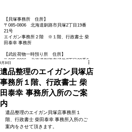
【貝塚事務所 住
所】
〒085-0806 北海道釧路市貝塚2丁目19番
21号
エイガン事務所２階
※１階、
行政書士 柴
田泰幸 事務所
【武佐荷物一時預り所 住所】
〒085-0806 北海道釧路市武佐2丁目22番6
1月31日
号
遺品整理のエイガン貝塚店
【電 話・FAX】 ０１５４－３５－０９８７
事務所１階、行政書士 柴
【メール】 eigan@ab.auone-net.jp
【営業時間】 ９：００～１８：００
田泰幸 事務所入所のご案
【定休日】 日曜､祝日
【インボイス登録番号】T1810632866930
内
【氏名又は名称】早坂昭平
遺品整理のエイガン貝塚店事務所１
階、行政書士 柴田泰幸 事務所入所のご
メールお問い合わせはコチラから ☚
案内をさせて頂きます。