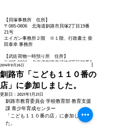
【貝塚事務所 住
所】
〒085-0806 北海道釧路市貝塚2丁目19番
21号
エイガン事務所２階
※１階、
行政書士 柴
田泰幸 事務所
【武佐荷物一時預り所 住所】
〒085-0806 北海道釧路市武佐2丁目22番6
2014年9月26日
号
​釧路市「こども１１０番の
【電 話・FAX】 ０１５４－３５－０９８７
店」に参加しました。
【メール】 eigan@ab.auone-net.jp
【営業時間】 ９：００～１８：００
更新日：
2021年1月21日
【定休日】 日曜､祝日
​釧路市教育委員会 学校教育部 教育支援
【インボイス登録番号】T1810632866930
課 青少年育成センター
【氏名又は名称】早坂昭平
「こども１１０番の店」に参加しまし
た。
メールお問い合わせはコチラから ☚