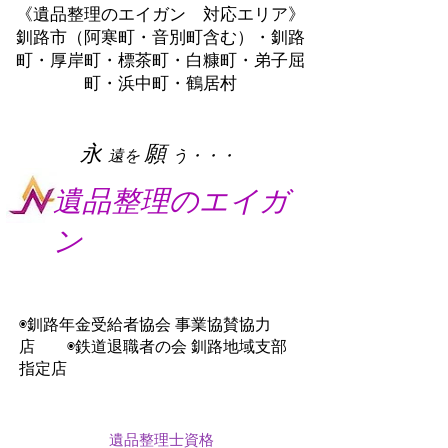
《遺品整理のエイガン 対応エリア》
釧路市（阿寒町・音別町含む）・釧路
町・厚岸町・標茶町・白糠町・弟子屈
町・浜中町・鶴居村
​永
願
遠を
う・・・
遺品整理のエイガ
ン
◉釧路年金受給者協会 事業協賛協力
店 ◉鉄道退職者の会 釧路地域支部
指定店
遺品整理士資格