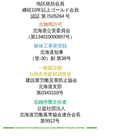
地区統括会員
​継続10年以上ゴールド会員
認証 第 IS05264 号
古物商許可
北海道公安委員会
（第134010000897号）
解体工事業登録
北海道知事
（登-30）釧 第38号
一般建設物
石綿含有建材調査者
建設業労働災害防止協会
北海道支部
第0343103号
石綿作業主任者
公益社団法人
​北海道労働基準協会連合会長
第9912号
電話お問い合わせはコチラから☚