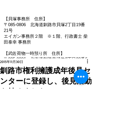
【貝塚事務所 住
所】
〒085-0806 北海道釧路市貝塚2丁目19番
21号
エイガン事務所２階
※１階、
行政書士 柴
田泰幸 事務所
【武佐荷物一時預り所 住所】
〒085-0806 北海道釧路市武佐2丁目22番6
2015年11月30日
号
釧路市権利擁護成年後見セ
【電 話・FAX】 ０１５４－３５－０９８７
ンターに登録し、後見活動
【メール】 eigan@ab.auone-net.jp
【営業時間】 ９：００～１８：００
を始めました。
【定休日】 日曜､祝日
【インボイス登録番号】T1810632866930
更新日：
2021年1月21日
【氏名又は名称】早坂昭平
釧路市権利擁護成年後見センターに登
録し、後見活動を始めました。
メールお問い合わせはコチラから ☚