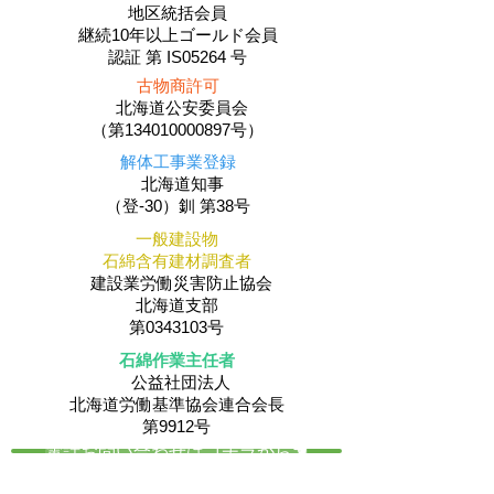
地区統括会員
​継続10年以上ゴールド会員
認証 第 IS05264 号
古物商許可
北海道公安委員会
（第134010000897号）
解体工事業登録
北海道知事
（登-30）釧 第38号
一般建設物
石綿含有建材調査者
建設業労働災害防止協会
北海道支部
第0343103号
石綿作業主任者
公益社団法人
​北海道労働基準協会連合会長
第9912号
電話お問い合わせはコチラから☚