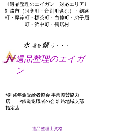
《遺品整理のエイガン 対応エリア》
釧路市（阿寒町・音別町含む）・釧路
町・厚岸町・標茶町・白糠町・弟子屈
町・浜中町・鶴居村
​永
願
遠を
う・・・
遺品整理のエイガ
ン
◉釧路年金受給者協会 事業協賛協力
店 ◉鉄道退職者の会 釧路地域支部
指定店
遺品整理士資格