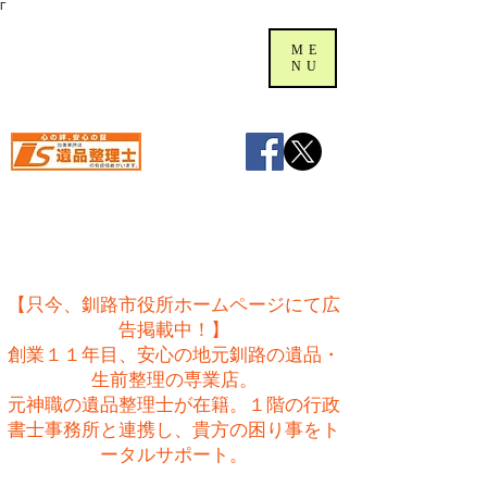
Γ
ME
NU
【只今、釧路市役所ホームページにて広
告掲載中！】
創業１１年目、安心の地元釧路の遺品・
生前整理の専業店。
​元神職の遺品整理士が在籍。１階の行政
書士事務所と連携し、貴方の困り事をト
ータルサポート。