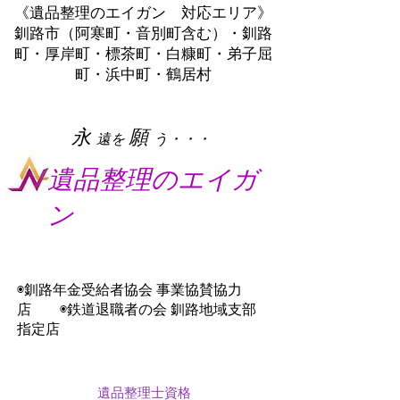
《遺品整理のエイガン 対応エリア》
釧路市（阿寒町・音別町含む）・釧路
町・厚岸町・標茶町・白糠町・弟子屈
町・浜中町・鶴居村
​永
願
遠を
う・・・
遺品整理のエイガ
ン
◉釧路年金受給者協会 事業協賛協力
店 ◉鉄道退職者の会 釧路地域支部
指定店
遺品整理士資格