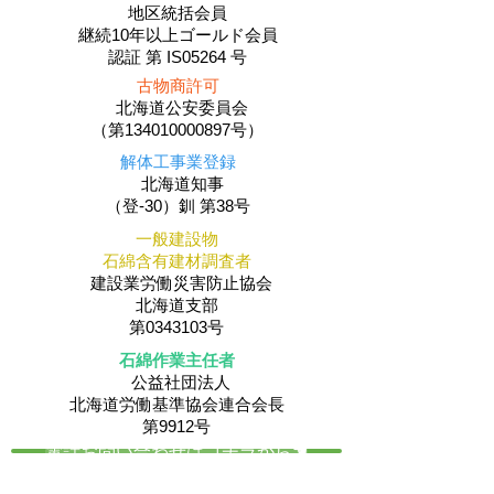
地区統括会員
​継続10年以上ゴールド会員
認証 第 IS05264 号
古物商許可
北海道公安委員会
（第134010000897号）
解体工事業登録
北海道知事
（登-30）釧 第38号
一般建設物
石綿含有建材調査者
建設業労働災害防止協会
北海道支部
第0343103号
石綿作業主任者
公益社団法人
​北海道労働基準協会連合会長
第9912号
電話お問い合わせはコチラから☚