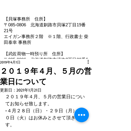
【貝塚事務所 住
所】
〒085-0806 北海道釧路市貝塚2丁目19番
21号
エイガン事務所２階
※１階、
行政書士 柴
田泰幸 事務所
【武佐荷物一時預り所 住所】
〒085-0806 北海道釧路市武佐2丁目22番6
2019年4月1日
号
２０１９年４月、５月の営
【電 話・FAX】 ０１５４－３５－０９８７
業日について
【メール】 eigan@ab.auone-net.jp
【営業時間】 ９：００～１８：００
更新日：
2021年1月21日
【定休日】 日曜､祝日
２０１９年４月、５月の営業日につい
【インボイス登録番号】T1810632866930
てお知らせ致します。
【氏名又は名称】早坂昭平
◦４月２８日（日）・２９日（月）・３
０日（火）はお休みとさせて頂きま
メールお問い合わせはコチラから ☚
す。