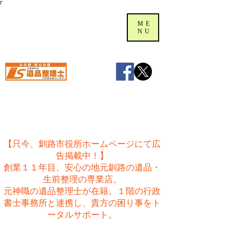
Γ
ME
NU
【只今、釧路市役所ホームページにて広
告掲載中！】
創業１１年目、安心の地元釧路の遺品・
生前整理の専業店。
​元神職の遺品整理士が在籍。１階の行政
書士事務所と連携し、貴方の困り事をト
ータルサポート。