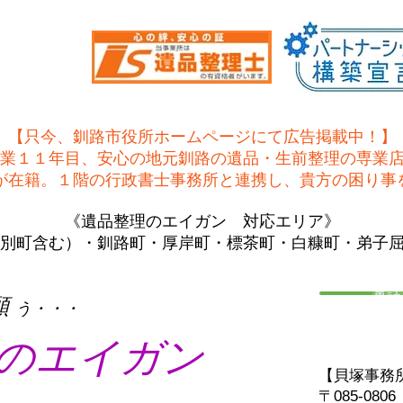
【只今、釧路市役所ホームページにて広告掲載中！】
業１１年目、安心の地元釧路の遺品・生前整理の専業
士が在籍。１階の行政書士事務所と連携し、貴方の困り事
《遺品整理のエイガン 対応エリア》
別町含む）・釧路町・厚岸町・標茶町・白糠町・弟子
電話
願
う・・・
のエイガン
【貝塚事務
〒085-08