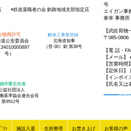
号
店 ◉鉄道退職者の会 釧路地域支部指定店
エイガン
泰幸 事務所
【武佐荷物
古物商許可
解体工事業登録
〒085-08
北海道知事
道公安委員会
（登-30）釧 第38号
34010000897
【電 話・F
号）
【メール】 eig
【営業時間
【定休日】 
【インボイス登
綿作業主任者
【氏名又は
公益社団法人
メー
労働基準協会連合会長
第9912号
ﾟﾗﾝ
施設入退
生前整理
お焚き上げ
お客様の声