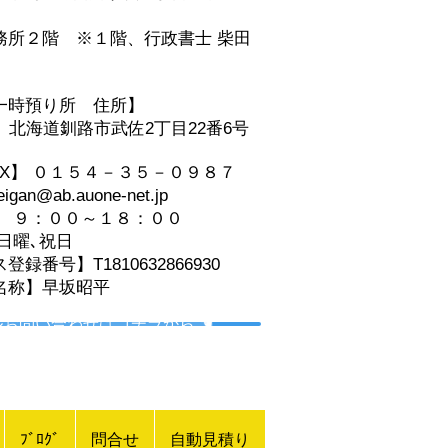
事務所２階
※１階、
行政書士 柴田
一時預り所 住所】
06 北海道釧路市武佐2丁目22番6号
AX】 ０１５４－３５－０９８７
an@ab.auone-net.jp
】 ９：００～１８：００
日曜､祝日
録番号】T1810632866930
名称】早坂昭平
ルお問い合わせはコチラから ☚
ﾌﾞﾛｸﾞ
問合せ
自動見積り