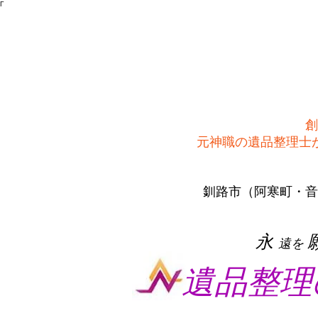
Γ
創
​元神職の遺品整理
釧路市（阿寒町・音
​永
遠を
遺品整理