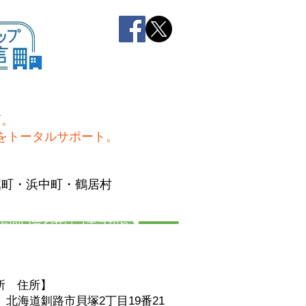
店。
をトータルサポート。
屈町・浜中町・鶴居村
お問い合わせはコチラから☚
所 住
所】
06 北海道釧路市貝塚2丁目19番21