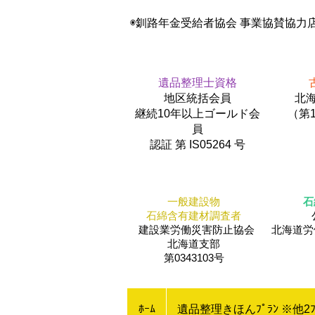
◉釧路年金受給者協会 事業協賛協力
遺品整理士資格
地区統括会員
北海
​継続10年以上ゴールド会
（第1
員
認証 第 IS05264 号
一般建設物
石
石綿含有建材調査者
建設業労働災害防止協会
​北海道
北海道支部
第0343103号
ﾎｰﾑ
遺品整理きほんﾌﾟﾗﾝ ※他2ﾌ