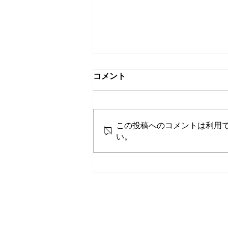
コメント
この投稿へのコメントは利用
い。
創業１１周年を迎えるにあた
り感謝のご挨拶