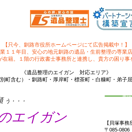
【只今、釧路市役所ホームページにて広告掲載中！】
業１１年目、安心の地元釧路の遺品・生前整理の専業
士が在籍。１階の行政書士事務所と連携し、貴方の困り事
《遺品整理のエイガン 対応エリア》
別町含む）・釧路町・厚岸町・標茶町・白糠町・弟子
電話
願
う・・・
のエイガン
【貝塚事務
〒085-08