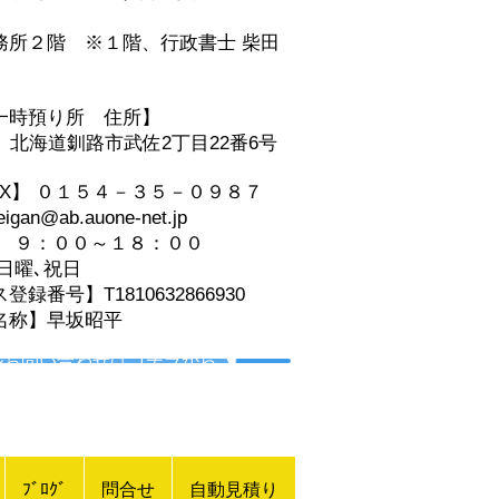
事務所２階
※１階、
行政書士 柴田
一時預り所 住所】
06 北海道釧路市武佐2丁目22番6号
AX】 ０１５４－３５－０９８７
an@ab.auone-net.jp
】 ９：００～１８：００
日曜､祝日
録番号】T1810632866930
名称】早坂昭平
ルお問い合わせはコチラから ☚
ﾌﾞﾛｸﾞ
問合せ
自動見積り