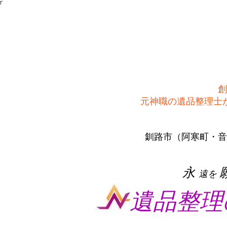
Γ
創
​元神職の遺品整理
釧路市（阿寒町・音
​永
遠を
遺品整理