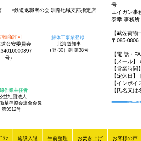
号
店 ◉鉄道退職者の会 釧路地域支部指定店
エイガン
泰幸 事務所
【武佐荷物
古物商許可
解体工事業登録
〒085-08
北海道知事
道公安委員会
（登-30）釧 第38号
34010000897
【電 話・F
号）
【メール】 eig
【営業時間
【定休日】 
【インボイス登
綿作業主任者
【氏名又は
公益社団法人
メー
労働基準協会連合会長
第9912号
ﾟﾗﾝ
施設入退
生前整理
お焚き上げ
お客様の声