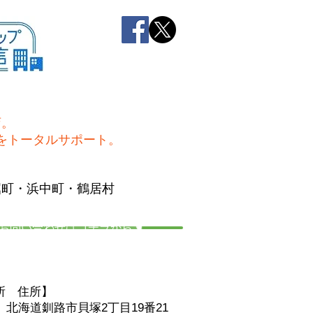
店。
をトータルサポート。
屈町・浜中町・鶴居村
お問い合わせはコチラから☚
所 住
所】
06 北海道釧路市貝塚2丁目19番21