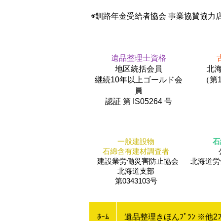
◉釧路年金受給者協会 事業協賛協力
遺品整理士資格
地区統括会員
北海
​継続10年以上ゴールド会
（第1
員
認証 第 IS05264 号
一般建設物
石
石綿含有建材調査者
建設業労働災害防止協会
​北海道
北海道支部
第0343103号
ﾎｰﾑ
遺品整理きほんﾌﾟﾗﾝ ※他2ﾌ