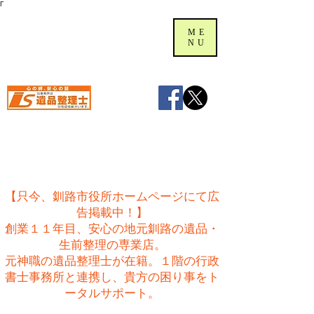
Γ
ME
NU
【只今、釧路市役所ホームページにて広
告掲載中！】
創業１１年目、安心の地元釧路の遺品・
生前整理の専業店。
​元神職の遺品整理士が在籍。１階の行政
書士事務所と連携し、貴方の困り事をト
ータルサポート。