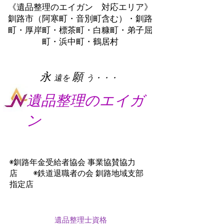
《遺品整理のエイガン 対応エリア》
釧路市（阿寒町・音別町含む）・釧路
町・厚岸町・標茶町・白糠町・弟子屈
町・浜中町・鶴居村
​永
願
遠を
う・・・
遺品整理のエイガ
ン
◉釧路年金受給者協会 事業協賛協力
店 ◉鉄道退職者の会 釧路地域支部
指定店
遺品整理士資格