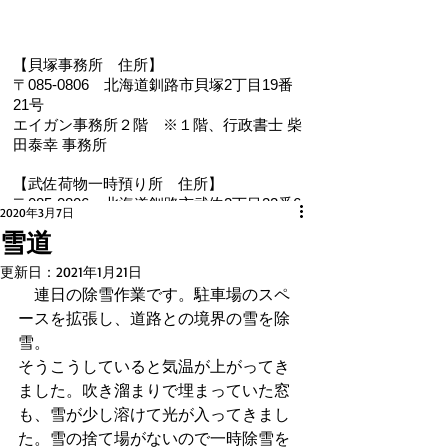
【貝塚事務所 住
所】
〒085-0806 北海道釧路市貝塚2丁目19番
21号
エイガン事務所２階
※１階、
行政書士 柴
田泰幸 事務所
【武佐荷物一時預り所 住所】
〒085-0806 北海道釧路市武佐2丁目22番6
2020年3月7日
号
雪道
【電 話・FAX】 ０１５４－３５－０９８７
更新日：
2021年1月21日
【メール】 eigan@ab.auone-net.jp
　連日の除雪作業です。駐車場のスペ
【営業時間】 ９：００～１８：００
ースを拡張し、道路との境界の雪を除
【定休日】 日曜､祝日
雪。
【インボイス登録番号】T1810632866930
【氏名又は名称】早坂昭平
そうこうしていると気温が上がってき
ました。吹き溜まりで埋まっていた窓
も、雪が少し溶けて光が入ってきまし
メールお問い合わせはコチラから ☚
た。雪の捨て場がないので一時除雪を