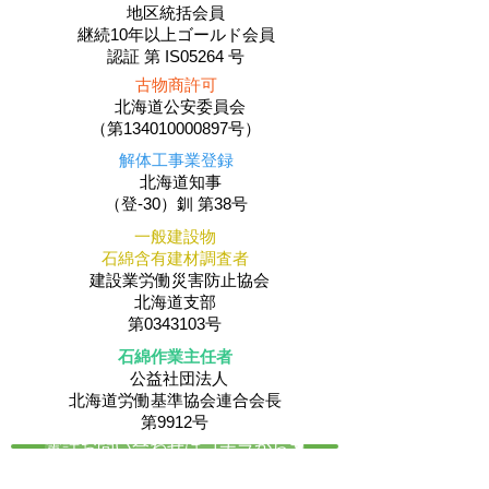
地区統括会員
​継続10年以上ゴールド会員
認証 第 IS05264 号
古物商許可
北海道公安委員会
（第134010000897号）
解体工事業登録
北海道知事
（登-30）釧 第38号
一般建設物
石綿含有建材調査者
建設業労働災害防止協会
北海道支部
第0343103号
石綿作業主任者
公益社団法人
​北海道労働基準協会連合会長
第9912号
電話お問い合わせはコチラから☚