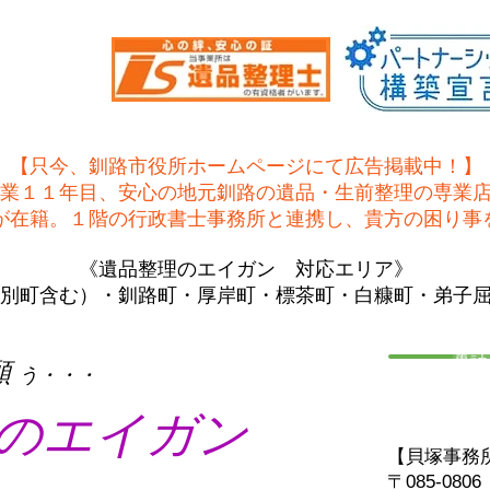
【只今、釧路市役所ホームページにて広告掲載中！】
業１１年目、安心の地元釧路の遺品・生前整理の専業
士が在籍。１階の行政書士事務所と連携し、貴方の困り事
《遺品整理のエイガン 対応エリア》
別町含む）・釧路町・厚岸町・標茶町・白糠町・弟子
電話
願
う・・・
のエイガン
【貝塚事務
〒085-08