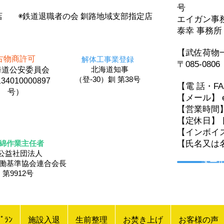
号
店 ◉鉄道退職者の会 釧路地域支部指定店
エイガン
泰幸 事務所
【武佐荷物
古物商許可
解体工事業登録
〒085-08
北海道知事
道公安委員会
（登-30）釧 第38号
34010000897
【電 話・F
号）
【メール】 eig
【営業時間
【定休日】 
【インボイス登
綿作業主任者
【氏名又は
公益社団法人
メー
労働基準協会連合会長
第9912号
ﾟﾗﾝ
施設入退
生前整理
お焚き上げ
お客様の声