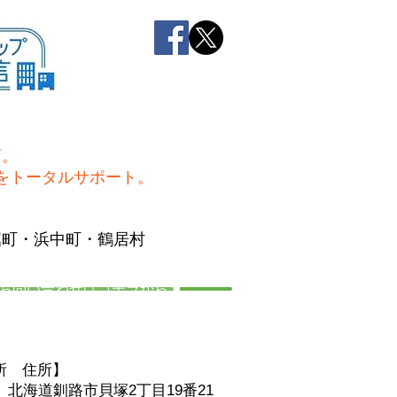
店。
をトータルサポート。
屈町・浜中町・鶴居村
お問い合わせはコチラから☚
所 住
所】
06 北海道釧路市貝塚2丁目19番21