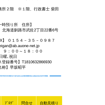
事務所２階
※１階、
行政書士 柴田
一時預り所 住所】
06 北海道釧路市武佐2丁目22番6号
AX】 ０１５４－３５－０９８７
an@ab.auone-net.jp
】 ９：００～１８：００
日曜､祝日
録番号】T1810632866930
名称】早坂昭平
ルお問い合わせはコチラから ☚
ﾌﾞﾛｸﾞ
問合せ
自動見積り