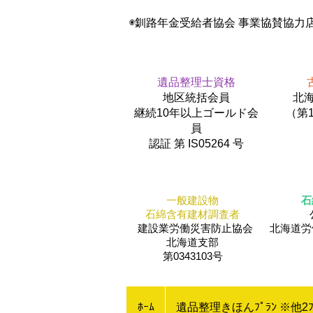
◉釧路年金受給者協会 事業協賛協力
遺品整理士資格
地区統括会員
北海
​継続10年以上ゴールド会
（第1
員
認証 第 IS05264 号
一般建設物
石
石綿含有建材調査者
建設業労働災害防止協会
​北海道
北海道支部
第0343103号
ﾎｰﾑ
遺品整理きほんﾌﾟﾗﾝ ※他2ﾌ