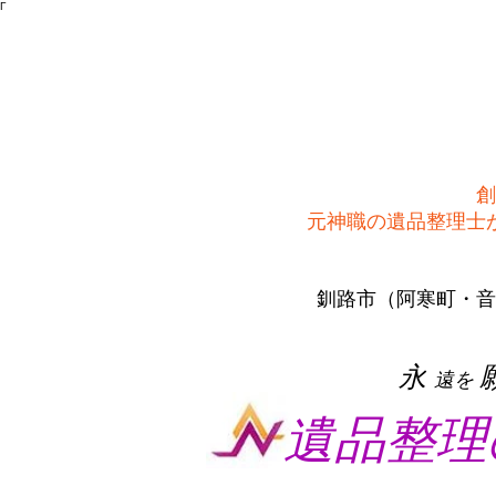
Γ
創
​元神職の遺品整理
釧路市（阿寒町・音
​永
遠を
遺品整理