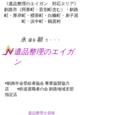
《遺品整理のエイガン 対応エリア》
釧路市（阿寒町・音別町含む）・釧路
町・厚岸町・標茶町・白糠町・弟子屈
町・浜中町・鶴居村
​永
願
遠を
う・・・
遺品整理のエイガ
ン
◉釧路年金受給者協会 事業協賛協力
店 ◉鉄道退職者の会 釧路地域支部
指定店
遺品整理士資格