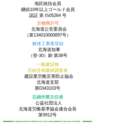
地区統括会員
​継続10年以上ゴールド会員
認証 第 IS05264 号
古物商許可
北海道公安委員会
（第134010000897号）
解体工事業登録
北海道知事
（登-30）釧 第38号
一般建設物
石綿含有建材調査者
建設業労働災害防止協会
北海道支部
第0343103号
石綿作業主任者
公益社団法人
​北海道労働基準協会連合会長
第9912号
電話お問い合わせはコチラから☚