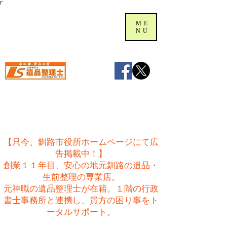
Γ
ME
NU
【只今、釧路市役所ホームページにて広
告掲載中！】
創業１１年目、安心の地元釧路の遺品・
生前整理の専業店。
​元神職の遺品整理士が在籍。１階の行政
書士事務所と連携し、貴方の困り事をト
ータルサポート。