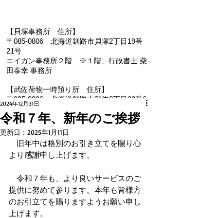
【貝塚事務所 住
所】
〒085-0806 北海道釧路市貝塚2丁目19番
21号
エイガン事務所２階
※１階、
行政書士 柴
田泰幸 事務所
【武佐荷物一時預り所 住所】
〒085-0806 北海道釧路市武佐2丁目22番6
2024年12月31日
号
令和７年、新年のご挨拶
【電 話・FAX】 ０１５４－３５－０９８７
更新日：
2025年1月11日
【メール】 eigan@ab.auone-net.jp
　旧年中は格別のお引き立てを賜り心
【営業時間】 ９：００～１８：００
より感謝申し上げます。
【定休日】 日曜､祝日
【インボイス登録番号】T1810632866930
【氏名又は名称】早坂昭平
　令和７年も、より良いサービスのご
提供に努めて参ります。本年も皆様方
のお引立てを賜りますようお願い申し
メールお問い合わせはコチラから ☚
上げます。