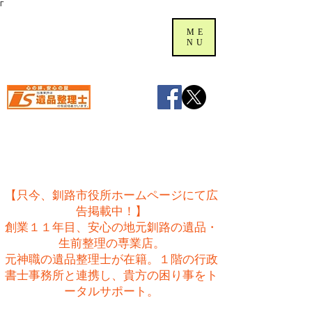
Γ
ME
NU
【只今、釧路市役所ホームページにて広
告掲載中！】
創業１１年目、安心の地元釧路の遺品・
生前整理の専業店。
​元神職の遺品整理士が在籍。１階の行政
書士事務所と連携し、貴方の困り事をト
ータルサポート。