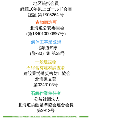
地区統括会員
​継続10年以上ゴールド会員
認証 第 IS05264 号
古物商許可
北海道公安委員会
（第134010000897号）
解体工事業登録
北海道知事
（登-30）釧 第38号
一般建設物
石綿含有建材調査者
建設業労働災害防止協会
北海道支部
第0343103号
石綿作業主任者
公益社団法人
​北海道労働基準協会連合会長
第9912号
電話お問い合わせはコチラから☚