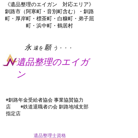
《遺品整理のエイガン 対応エリア》
釧路市（阿寒町・音別町含む）・釧路
町・厚岸町・標茶町・白糠町・弟子屈
町・浜中町・鶴居村
​永
願
遠を
う・・・
遺品整理のエイガ
ン
◉釧路年金受給者協会 事業協賛協力
店 ◉鉄道退職者の会 釧路地域支部
指定店
遺品整理士資格