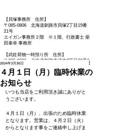
【貝塚事務所 住
所】
〒085-0806 北海道釧路市貝塚2丁目19番
21号
エイガン事務所２階
※１階、
行政書士 柴
田泰幸 事務所
【武佐荷物一時預り所 住所】
〒085-0806 北海道釧路市武佐2丁目22番6
2024年3月30日
号
４月１日（月）臨時休業の
【電 話・FAX】 ０１５４－３５－０９８７
お知らせ
【メール】 eigan@ab.auone-net.jp
【営業時間】 ９：００～１８：００
いつも当店をご利用頂き誠にありがと
【定休日】 日曜､祝日
うございます。
【インボイス登録番号】T1810632866930
【氏名又は名称】早坂昭平
４月１日（月）、出張のため臨時休業
となります。営業は、４月２日（火）
メールお問い合わせはコチラから ☚
からとなります事をご連絡申し上げま