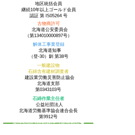
地区統括会員
​継続10年以上ゴールド会員
認証 第 IS05264 号
古物商許可
北海道公安委員会
（第134010000897号）
解体工事業登録
北海道知事
（登-30）釧 第38号
一般建設物
石綿含有建材調査者
建設業労働災害防止協会
北海道支部
第0343103号
石綿作業主任者
公益社団法人
​北海道労働基準協会連合会長
第9912号
電話お問い合わせはコチラから☚