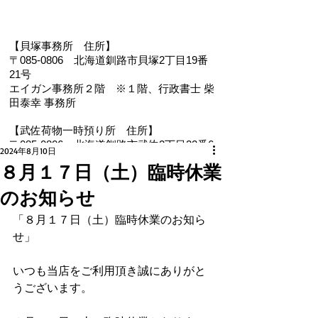
【貝塚事務所 住
所】
〒085-0806 北海道釧路市貝塚2丁目19番
21号
エイガン事務所２階
※１階、
行政書士 柴
田泰幸 事務所
【武佐荷物一時預り所 住所】
〒085-0806 北海道釧路市武佐2丁目22番6
2024年8月10日
号
８月１７日（土）臨時休業
【電 話・FAX】 ０１５４－３５－０９８７
のお知らせ
【メール】 eigan@ab.auone-net.jp
【営業時間】 ９：００～１８：００
「８月１７日（土）臨時休業のお知ら
【定休日】 日曜､祝日
せ」
【インボイス登録番号】T1810632866930
【氏名又は名称】早坂昭平
いつも当店をご利用頂き誠にありがと
うございます。
メールお問い合わせはコチラから ☚