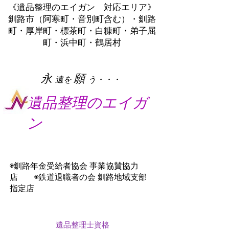
《遺品整理のエイガン 対応エリア》
釧路市（阿寒町・音別町含む）・釧路
町・厚岸町・標茶町・白糠町・弟子屈
町・浜中町・鶴居村
​永
願
遠を
う・・・
遺品整理のエイガ
ン
◉釧路年金受給者協会 事業協賛協力
店 ◉鉄道退職者の会 釧路地域支部
指定店
遺品整理士資格