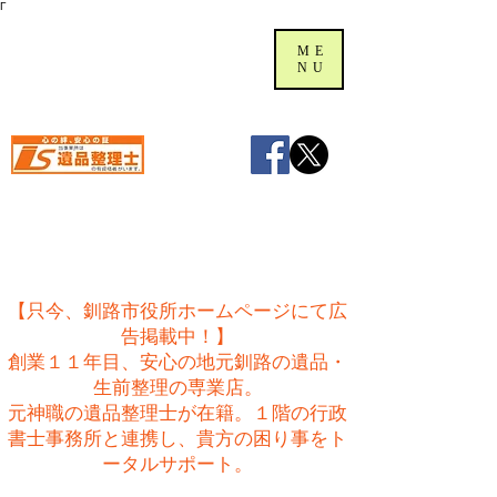
Γ
ME
NU
【只今、釧路市役所ホームページにて広
告掲載中！】
創業１１年目、安心の地元釧路の遺品・
生前整理の専業店。
​元神職の遺品整理士が在籍。１階の行政
書士事務所と連携し、貴方の困り事をト
ータルサポート。