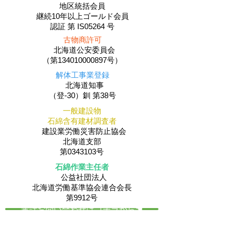
地区統括会員
​継続10年以上ゴールド会員
認証 第 IS05264 号
古物商許可
北海道公安委員会
（第134010000897号）
解体工事業登録
北海道知事
（登-30）釧 第38号
一般建設物
石綿含有建材調査者
建設業労働災害防止協会
北海道支部
第0343103号
石綿作業主任者
公益社団法人
​北海道労働基準協会連合会長
第9912号
電話お問い合わせはコチラから☚