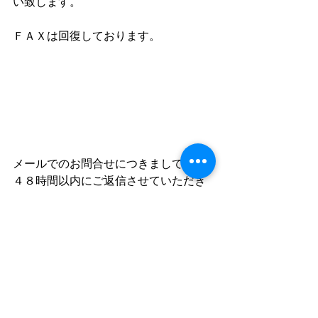
い致します。
ＦＡＸは回復しております。
メールでのお問合せにつきましては、
４８時間以内にご返信させていただき
ますので、お気軽にお問い合せ下さ
い。
【地元釧路の遺品整理、生前整理専業
店】今、あなたが家の整理でお困りな
ら、まずは「遺品整理のエイガン」ま
でご連絡下さい。 整理にともなう困り