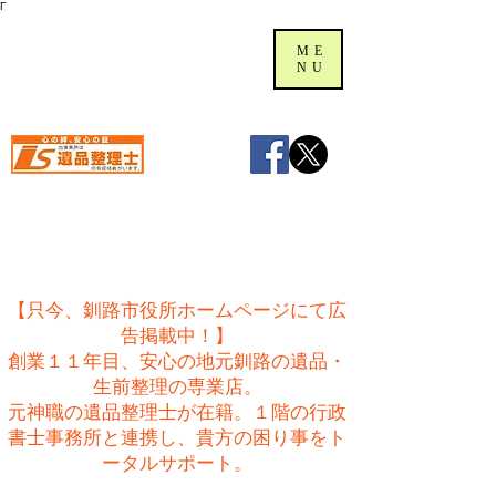
Γ
ME
NU
【只今、釧路市役所ホームページにて広
告掲載中！】
創業１１年目、安心の地元釧路の遺品・
生前整理の専業店。
​元神職の遺品整理士が在籍。１階の行政
書士事務所と連携し、貴方の困り事をト
ータルサポート。