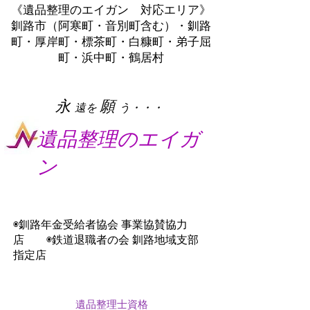
《遺品整理のエイガン 対応エリア》
釧路市（阿寒町・音別町含む）・釧路
町・厚岸町・標茶町・白糠町・弟子屈
町・浜中町・鶴居村
​永
願
遠を
う・・・
遺品整理のエイガ
ン
◉釧路年金受給者協会 事業協賛協力
店 ◉鉄道退職者の会 釧路地域支部
指定店
遺品整理士資格