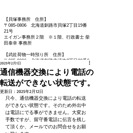
【貝塚事務所 住
所】
〒085-0806 北海道釧路市貝塚2丁目19番
21号
エイガン事務所２階
※１階、
行政書士 柴
田泰幸 事務所
【武佐荷物一時預り所 住所】
〒085-0806 北海道釧路市武佐2丁目22番6
2025年2月1日
号
通信機器交換により電話の
【電 話・FAX】 ０１５４－３５－０９８７
転送ができない状態です。
【メール】 eigan@ab.auone-net.jp
【営業時間】 ９：００～１８：００
更新日：
2025年2月12日
【定休日】 日曜､祝日
只今、通信機器交換により電話の転送
【インボイス登録番号】T1810632866930
ができない状態です。そのため外出中
【氏名又は名称】早坂昭平
は電話にでる事ができません。大変お
手数ですが、留守番電話に伝言を残し
メールお問い合わせはコチラから ☚
て頂くか、メールでのお問合せをお願