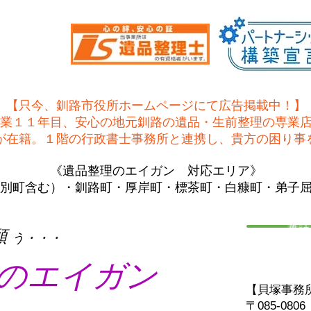
【只今、釧路市役所ホームページにて広告掲載中！】
業１１年目、安心の地元釧路の遺品・生前整理の専業
士が在籍。１階の行政書士事務所と連携し、貴方の困り事
《遺品整理のエイガン 対応エリア》
別町含む）・釧路町・厚岸町・標茶町・白糠町・弟子
電話
願
う・・・
のエイガン
【貝塚事務
〒085-08