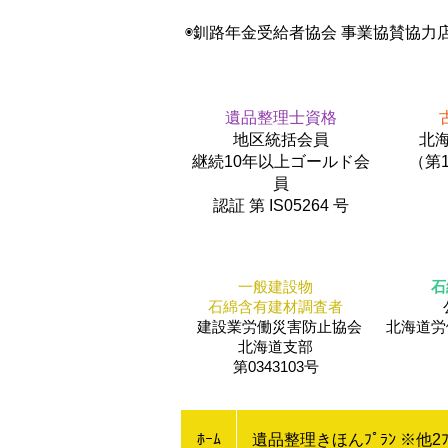
◉釧路年金受給者協会 事業協賛協力
遺品整理士資格
地区統括会員
北海
​継続10年以上ゴールド会
（第1
員
認証 第 IS05264 号
一般建設物
石
石綿含有建材調査者
建設業労働災害防止協会
​北海道
北海道支部
第0343103号
ﾎｰﾑ
遺品整理きほんﾌﾟﾗﾝ ※他2ﾌ