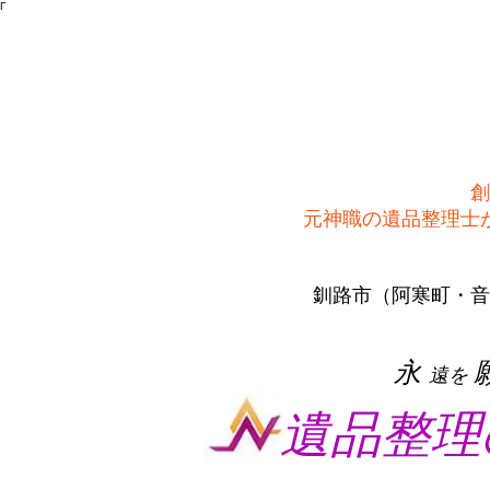
Γ
創
​元神職の遺品整理
釧路市（阿寒町・音
​永
遠を
遺品整理