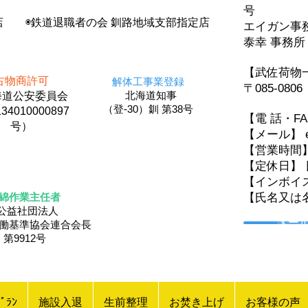
号
店 ◉鉄道退職者の会 釧路地域支部指定店
エイガン
泰幸 事務所
【武佐荷物
古物商許可
解体工事業登録
〒085-08
北海道知事
道公安委員会
（登-30）釧 第38号
34010000897
【電 話・F
号）
【メール】 eig
【営業時間
【定休日】 
【インボイス登
綿作業主任者
【氏名又は
公益社団法人
メー
労働基準協会連合会長
第9912号
ﾟﾗﾝ
施設入退
生前整理
お焚き上げ
お客様の声