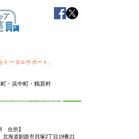
店。
をトータルサポート。
屈町・浜中町・鶴居村
お問い合わせはコチラから☚
所 住
所】
06 北海道釧路市貝塚2丁目19番21