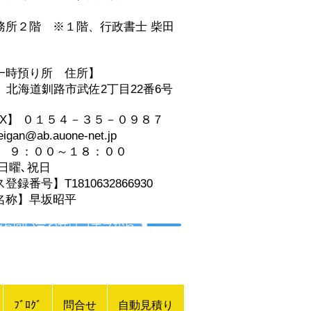
事務所２階
※１階、
行政書士 柴田
一時預り所 住所】
06 北海道釧路市武佐2丁目22番6号
AX】 ０１５４－３５－０９８７
an@ab.auone-net.jp
】 ９：００～１８：００
日曜､祝日
録番号】T1810632866930
名称】早坂昭平
ルお問い合わせはコチラから ☚
ﾌﾞﾛｸﾞ
問合せ
自動見積り