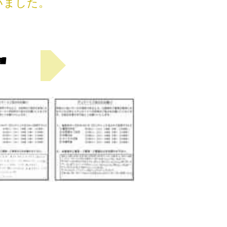
いました。
☚