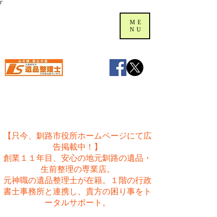
Γ
ME
NU
【只今、釧路市役所ホームページにて広
告掲載中！】
創業１１年目、安心の地元釧路の遺品・
生前整理の専業店。
​元神職の遺品整理士が在籍。１階の行政
書士事務所と連携し、貴方の困り事をト
ータルサポート。