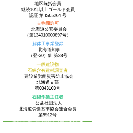
地区統括会員
​継続10年以上ゴールド会員
認証 第 IS05264 号
古物商許可
北海道公安委員会
（第134010000897号）
解体工事業登録
北海道知事
（登-30）釧 第38号
一般建設物
石綿含有建材調査者
建設業労働災害防止協会
北海道支部
第0343103号
石綿作業主任者
公益社団法人
​北海道労働基準協会連合会長
第9912号
電話お問い合わせはコチラから☚