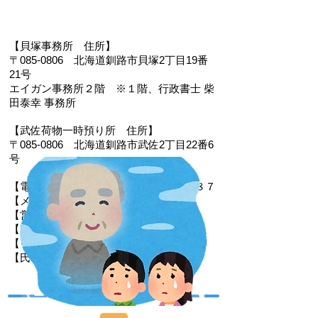
【貝塚事務所 住
所】
〒085-0806 北海道釧路市貝塚2丁目19番
21号
エイガン事務所２階
※１階、
行政書士 柴
田泰幸 事務所
【武佐荷物一時預り所 住所】
〒085-0806 北海道釧路市武佐2丁目22番6
号
【電 話・FAX】 ０１５４－３５－０９８７
【メール】 eigan@ab.auone-net.jp
【営業時間】 ９：００～１８：００
【定休日】 日曜､祝日
【インボイス登録番号】T1810632866930
【氏名又は名称】早坂昭平
メールお問い合わせはコチラから ☚