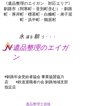
《遺品整理のエイガン 対応エリア》
釧路市（阿寒町・音別町含む）・釧路
町・厚岸町・標茶町・白糠町・弟子屈
町・浜中町・鶴居村
​永
願
遠を
う・・・
遺品整理のエイガ
ン
◉釧路年金受給者協会 事業協賛協力
店 ◉鉄道退職者の会 釧路地域支部
指定店
遺品整理士資格