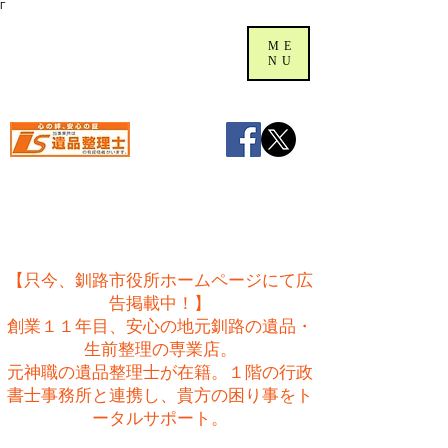
Γ
ME
NU
【只今、釧路市役所ホームページにて広
告掲載中！】
創業１１年目、安心の地元釧路の遺品・
生前整理の専業店。
​元神職の遺品整理士が在籍。１階の行政
書士事務所と連携し、貴方の困り事をト
ータルサポート。