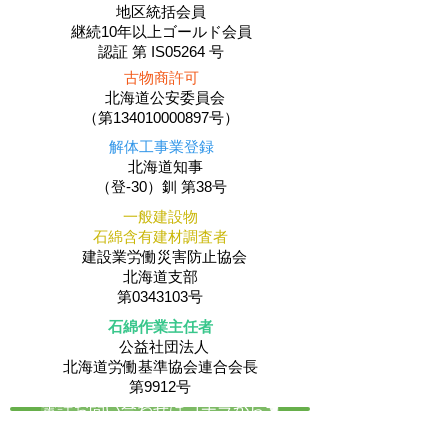
地区統括会員
​継続10年以上ゴールド会員
認証 第 IS05264 号
古物商許可
北海道公安委員会
（第134010000897号）
解体工事業登録
北海道知事
（登-30）釧 第38号
一般建設物
石綿含有建材調査者
建設業労働災害防止協会
北海道支部
第0343103号
石綿作業主任者
公益社団法人
​北海道労働基準協会連合会長
第9912号
電話お問い合わせはコチラから☚