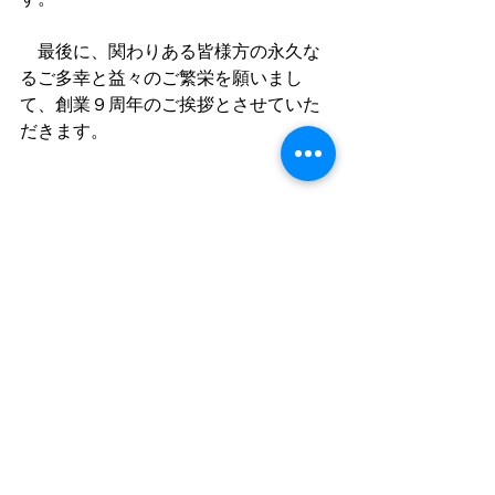
　最後に、関わりある皆様方の永久な
るご多幸と益々の
ご繁栄を願いまし
て、創業９周年のご挨拶とさせていた
だきます。
　　　　　　　　　　　　　　　遺品
整理のエイガン
代表　早坂昭平
【地元釧路の遺品整理、生前整理専業
店】今、あなたが家の整理でお困りな
ら、まずは「遺品整理のエイガン」ま