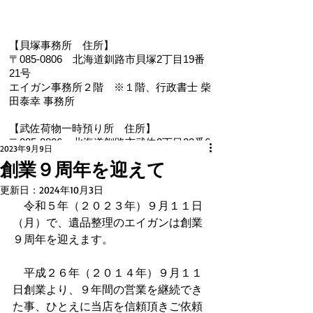
【貝塚事務所 住
所】
〒085-0806 北海道釧路市貝塚2丁目19番
21号
エイガン事務所２階
※１階、
行政書士 柴
田泰幸 事務所
【武佐荷物一時預り所 住所】
〒085-0806 北海道釧路市武佐2丁目22番6
2023年9月9日
号
創業９周年を迎えて
【電 話・FAX】 ０１５４－３５－０９８７
更新日：
2024年10月3日
【メール】 eigan@ab.auone-net.jp
　令和５年（２０２３年）９月１１日
【営業時間】 ９：００～１８：００
（月）で、遺品整理のエイガンは創業
【定休日】 日曜､祝日
９周年を迎えます。
【インボイス登録番号】T1810632866930
【氏名又は名称】早坂昭平
　平成２６年（２０１４年）９月１１
日創業より、９年間の営業を継続でき
メールお問い合わせはコチラから ☚
た事、ひとえに当店を信頼頂きご依頼