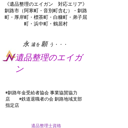
《遺品整理のエイガン 対応エリア》
釧路市（阿寒町・音別町含む）・釧路
町・厚岸町・標茶町・白糠町・弟子屈
町・浜中町・鶴居村
​永
願
遠を
う・・・
遺品整理のエイガ
ン
◉釧路年金受給者協会 事業協賛協力
店 ◉鉄道退職者の会 釧路地域支部
指定店
遺品整理士資格