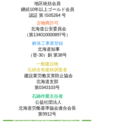
地区統括会員
​継続10年以上ゴールド会員
認証 第 IS05264 号
古物商許可
北海道公安委員会
（第134010000897号）
解体工事業登録
北海道知事
（登-30）釧 第38号
一般建設物
石綿含有建材調査者
建設業労働災害防止協会
北海道支部
第0343103号
石綿作業主任者
公益社団法人
​北海道労働基準協会連合会長
第9912号
電話お問い合わせはコチラから☚