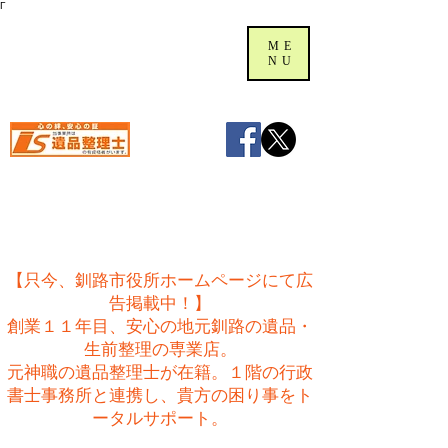
Γ
ME
NU
【只今、釧路市役所ホームページにて広
告掲載中！】
創業１１年目、安心の地元釧路の遺品・
生前整理の専業店。
​元神職の遺品整理士が在籍。１階の行政
書士事務所と連携し、貴方の困り事をト
ータルサポート。