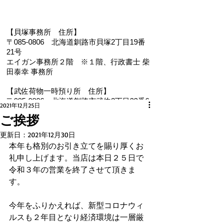
【貝塚事務所 住
所】
〒085-0806 北海道釧路市貝塚2丁目19番
21号
エイガン事務所２階
※１階、
行政書士 柴
田泰幸 事務所
【武佐荷物一時預り所 住所】
〒085-0806 北海道釧路市武佐2丁目22番6
2021年12月25日
号
ご挨拶
【電 話・FAX】 ０１５４－３５－０９８７
更新日：
2021年12月30日
【メール】 eigan@ab.auone-net.jp
本年も格別のお引き立てを賜り厚くお
【営業時間】 ９：００～１８：００
礼申し上げます。当店は本日２５日で
【定休日】 日曜､祝日
令和３年の営業を終了させて頂きま
【インボイス登録番号】T1810632866930
【氏名又は名称】早坂昭平
す。
今年をふりかえれば、新型コロナウィ
メールお問い合わせはコチラから ☚
ルスも２年目となり経済環境は一層厳