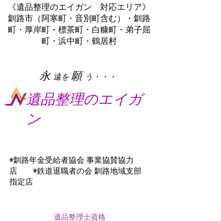
《遺品整理のエイガン 対応エリア》
釧路市（阿寒町・音別町含む）・釧路
町・厚岸町・標茶町・白糠町・弟子屈
町・浜中町・鶴居村
​永
願
遠を
う・・・
遺品整理のエイガ
ン
◉釧路年金受給者協会 事業協賛協力
店 ◉鉄道退職者の会 釧路地域支部
指定店
遺品整理士資格