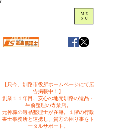
Γ
ME
NU
【只今、釧路市役所ホームページにて広
告掲載中！】
創業１１年目、安心の地元釧路の遺品・
生前整理の専業店。
​元神職の遺品整理士が在籍。１階の行政
書士事務所と連携し、貴方の困り事をト
ータルサポート。