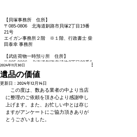
【貝塚事務所 住
所】
〒085-0806 北海道釧路市貝塚2丁目19番
21号
エイガン事務所２階
※１階、
行政書士 柴
田泰幸 事務所
【武佐荷物一時預り所 住所】
〒085-0806 北海道釧路市武佐2丁目22番6
2024年11月30日
号
遺品の価値
【電 話・FAX】 ０１５４－３５－０９８７
更新日：
2024年12月14日
【メール】 eigan@ab.auone-net.jp
　この度は、数ある業者の中より当店
【営業時間】 ９：００～１８：００
に整理のご依頼を頂き心より感謝申し
【定休日】 日曜､祝日
上げます。
また、お忙しい中とは存じ
【インボイス登録番号】T1810632866930
【氏名又は名称】早坂昭平
ますがアンケートにご協力頂きありが
とうございました。
メールお問い合わせはコチラから ☚