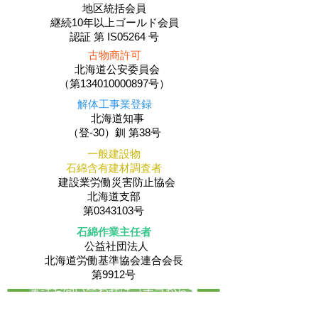
地区統括会員
​継続10年以上ゴールド会員
認証 第 IS05264 号
古物商許可
北海道公安委員会
（第134010000897号）
解体工事業登録
北海道知事
（登-30）釧 第38号
一般建設物
石綿含有建材調査者
建設業労働災害防止協会
北海道支部
第0343103号
石綿作業主任者
公益社団法人
​北海道労働基準協会連合会長
第9912号
電話お問い合わせはコチラから☚