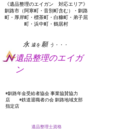
《遺品整理のエイガン 対応エリア》
釧路市（阿寒町・音別町含む）・釧路
町・厚岸町・標茶町・白糠町・弟子屈
町・浜中町・鶴居村
​永
願
遠を
う・・・
遺品整理のエイガ
ン
◉釧路年金受給者協会 事業協賛協力
店 ◉鉄道退職者の会 釧路地域支部
指定店
遺品整理士資格