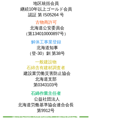
地区統括会員
​継続10年以上ゴールド会員
認証 第 IS05264 号
古物商許可
北海道公安委員会
（第134010000897号）
解体工事業登録
北海道知事
（登-30）釧 第38号
一般建設物
石綿含有建材調査者
建設業労働災害防止協会
北海道支部
第0343103号
石綿作業主任者
公益社団法人
​北海道労働基準協会連合会長
第9912号
電話お問い合わせはコチラから☚