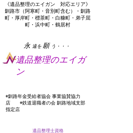
《遺品整理のエイガン 対応エリア》
釧路市（阿寒町・音別町含む）・釧路
町・厚岸町・標茶町・白糠町・弟子屈
町・浜中町・鶴居村
​永
願
遠を
う・・・
遺品整理のエイガ
ン
◉釧路年金受給者協会 事業協賛協力
店 ◉鉄道退職者の会 釧路地域支部
指定店
遺品整理士資格