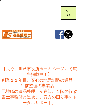
Γ
ME
NU
【只今、釧路市役所ホームページにて広
告掲載中！】
創業１１年目、安心の地元釧路の遺品・
生前整理の専業店。
​元神職の遺品整理士が在籍。１階の行政
書士事務所と連携し、貴方の困り事をト
ータルサポート。