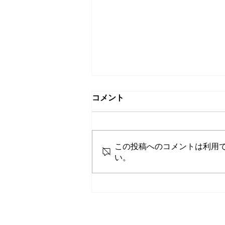
お客様自身で見積りをしてみ
コメント
ましょう
当店の、遺品整理料金は家の広さ
で上限が決まります。 整理予定
この投稿へのコメントは利用
の家の広さがわかれば、お客様ご
い。
自身でも大体の整理金額の予想は
可能です。 当店の遺品整理のプ
ランは３種類ございます。その中
で１番人気が、不要品整理後に簡
易清掃を行う「きほんプラン」と
なっております。