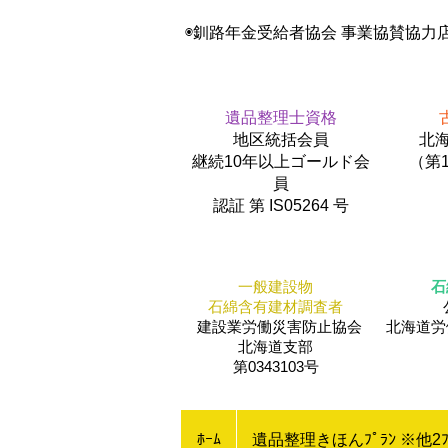
◉釧路年金受給者協会 事業協賛協力
遺品整理士資格
地区統括会員
北海
​継続10年以上ゴールド会
（第1
員
認証 第 IS05264 号
一般建設物
石
石綿含有建材調査者
建設業労働災害防止協会
​北海道
北海道支部
第0343103号
ﾎｰﾑ
遺品整理きほんﾌﾟﾗﾝ ※他2ﾌ