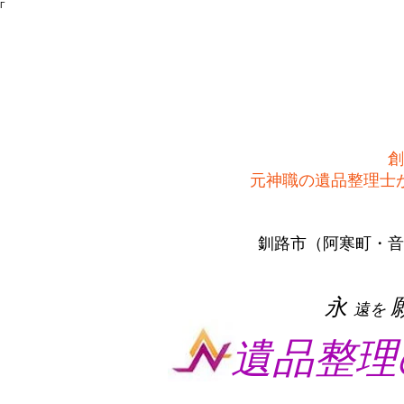
Γ
創
​元神職の遺品整理
釧路市（阿寒町・音
​永
遠を
遺品整理