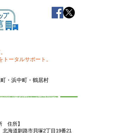
店。
をトータルサポート。
屈町・浜中町・鶴居村
お問い合わせはコチラから☚
所 住
所】
06 北海道釧路市貝塚2丁目19番21