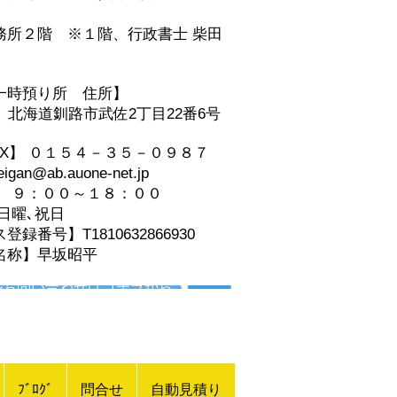
事務所２階
※１階、
行政書士 柴田
一時預り所 住所】
06 北海道釧路市武佐2丁目22番6号
AX】 ０１５４－３５－０９８７
an@ab.auone-net.jp
】 ９：００～１８：００
日曜､祝日
録番号】T1810632866930
名称】早坂昭平
ルお問い合わせはコチラから ☚
ﾌﾞﾛｸﾞ
問合せ
自動見積り