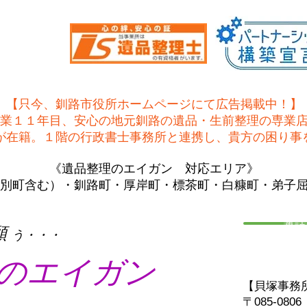
【只今、釧路市役所ホームページにて広告掲載中！】
業１１年目、安心の地元釧路の遺品・生前整理の専業
士が在籍。１階の行政書士事務所と連携し、貴方の困り事
《遺品整理のエイガン 対応エリア》
別町含む）・釧路町・厚岸町・標茶町・白糠町・弟子
電話
願
う・・・
のエイガン
【貝塚事務
〒085-08