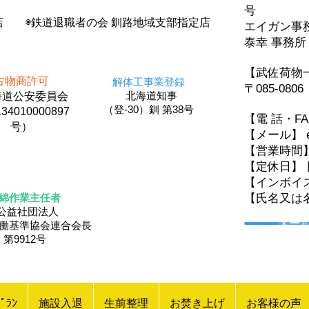
号
店 ◉鉄道退職者の会 釧路地域支部指定店
エイガン
泰幸 事務所
【武佐荷物
古物商許可
解体工事業登録
〒085-08
北海道知事
道公安委員会
（登-30）釧 第38号
34010000897
【電 話・F
号）
【メール】 eig
【営業時間
【定休日】 
【インボイス登
綿作業主任者
【氏名又は
公益社団法人
メー
労働基準協会連合会長
第9912号
ﾟﾗﾝ
施設入退
生前整理
お焚き上げ
お客様の声