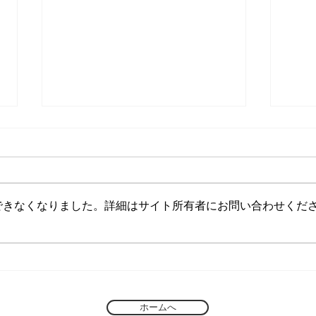
新年度
超高
今年も早いもので４月となりま
６５
した。４月より新年度が始まり何
口の
かと忙しい月となります。新年度
高齢
できなくなりました。詳細はサイト所有者にお問い合わせくだ
になり移動や入学など新たな出会
ので
いや新しい事が始まる季節です。
世界
遺品整理や生前整理とは別に、
入してい
引っ越し等にともない不要品処分
整理
の需要も高まる時期となります。
はお
「１人では、なかなか進まな
ます
ホームへ
い。」
実味